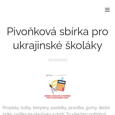
Pivoňková sbírka pro
ukrajinské školáky
04.03.2022
Propisky, tužky, tempery, pastelky, pravítka, gumy, školní
tašky, pytlíky na přezůvky a další. To všechno potřebují