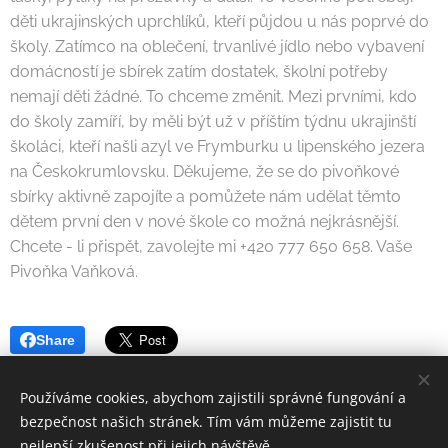
děti ukrajinských uprchlíků, kteří půjdou u nás poprvé do
školy. Zatímco na oblečení, trvanlivé jídlo nebo vybavení
domácností je sbírek zatím dostatek, školní potřeby
nemají děti žádné. To chceme změnit. Mezi prvními, kdo
do školy zamíří, by měli být už v příštím týdnu ukrajinští
školáci, kteří našli azyl ve Frymburku u lipenského jezera
na Českokrumlovsku. Děkujeme, že se do pivoňkové
sbírky aktivně zapojíte a pomůžete nám udělat těmto
dětem první den v nové škole co možná nejkrásnější.
Chcete - li přispět, zavolejte mi +420 777 650 658. Vaše
Pivoňka Vaňková.
Share
Používáme cookies, abychom zajistili správné fungování a
bezpečnost našich stránek. Tím vám můžeme zajistit tu
nejlepší zkušenost při jejich návštěvě.