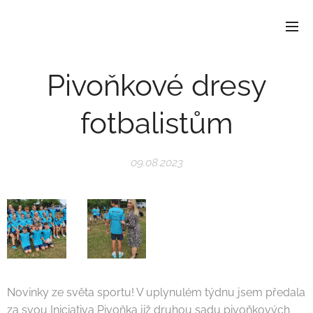
Pivoňkové dresy
fotbalistům
09.08.2023
Novinky ze světa sportu! V uplynulém týdnu jsem předala
za svou Iniciativa Pivoňka již druhou sadu pivoňkových