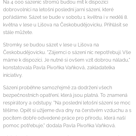
Na 4 000 sazenic stromů budou mít k dispozici
dobrovolníci na letošní poslední jarní sázení, které
pořádáme. Sázet se bude v sobotu 1. května i v neděli 8.
května v lese u Lišova na Českobudějovicku. Přihlásit se
stále můžete.
Stromky se budou sázet v lese u Lišova na
Českobudějovicku. "Zájemci o sázení nic nepotřebují. Vše
máme k dispozici. Je nutné si ovšem vzít dobrou náladu,"
konstatovala Pavla Pivoňka Vaňková, zakladatelka
iniciativy.
Sázení proběhne samozřejmě za dodržení všech
bezpečnostních opatření, která jsou platná. To znamená
respirátory a odstupy. "Na poslední letošní sázení se moc
těšíme. Opět si užijeme dva dny na čerstvém vzduchu a s
pocitem dobře odvedené práce pro přírodu, která naší
pomoc potřebuje," dodala Pavla Pivoňka Vaňková.