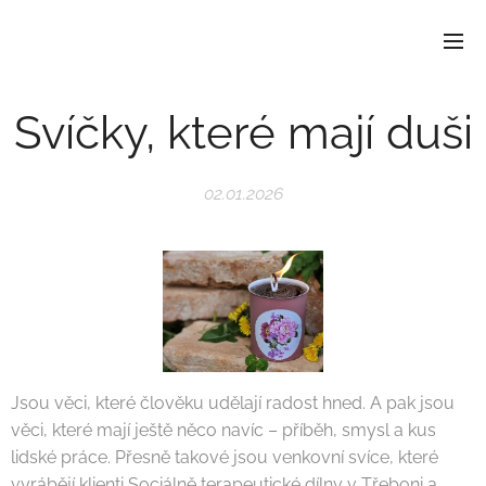
Svíčky, které mají duši
02.01.2026
Jsou věci, které člověku udělají radost hned. A pak jsou
věci, které mají ještě něco navíc – příběh, smysl a kus
lidské práce. Přesně takové jsou venkovní svíce, které
vyrábějí klienti Sociálně terapeutické dílny v Třeboni a