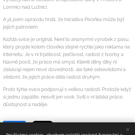
Lomnici nad Lužnicí.
A já jsem opravdu hrdá, že Iniciativa Pivoňka může být
jejich patronem.
Každá svíce je originál. Není to anonymní výrobek z pásu,
který projde kolem člověka stejně rychle jako reklama na
internetu. Je v ní trpělivost, pečlivost, radost z tvorby a
hlavně pocit, že práce má smysl. Klienti dílny díky ní
získávají nejen nové dovednosti, ale také sebevědomí a
vědomí, že jejich práce dělá radost druhým.
Proto tyhle svíce podporuji s velkou radostí. Protože když
si jednu zapálíte, nesvítí jen vosk. Svítí v ní lidská práce,
důstojnost a naděje.
Share
Používáme cookies, abychom zajistili správné fungování a